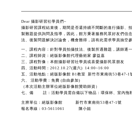
Dear 攝影研習社學員們~
攝影研習課程結束後，期間是否還持續不間斷的進行攝影、拍
製難題提供詢問及指導，因此，館方秉著服務民眾好友們信念，
法、後製問題解決討論會，機會難得，請有此需求學員抽空
一、課程內容：針對學員拍攝技法、後製所遇難題，講師逐
二、課程師資：絕版影像館代理藝術家 廖益嘉
三、課程對像：本館攝影研習社學員或喜愛攝影民眾朋友
四、活動時間：2012.10.27(週六) 14:00~16:00
五、活動地點：絕版影像館 B1教室 新竹市東南街53巷47-1
六、 活動學費：免費 (自由參加)
（本次活動主辦單位絕版影像館贊助師資）
七、備 註：活動學員需自備以下物品：環保杯、室內拖
主辨單位：絕版影像館 新竹市東南街53巷47-1號
報名專線：03-5611061 陳小姐