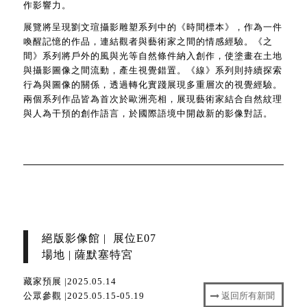
作影響力。
展覽將呈現劉文瑄攝影雕塑系列中的《時間標本》，作為一件
喚醒記憶的作品，連結觀者與藝術家之間的情感經驗。《之
間》系列將戶外的風與光等自然條件納入創作，使塗畫在土地
與攝影圖像之間流動，產生視覺錯置。《線》系列則持續探索
行為與圖像的關係，透過轉化實踐展現多重層次的視覺經驗。
兩個系列作品皆為首次於歐洲亮相，展現藝術家結合自然紋理
與人為干預的創作語言，於國際語境中開啟新的影像對話。
絕版影像館 | 展位E07
場地 | 薩默塞特宮
藏家預展 |2025.05.14
公眾參觀 |2025.05.15-05.19
返回所有新聞