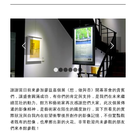
1
2
3
4
5
6
謝謝當日前來參加廖益嘉個展《想，做與否》開幕茶會的貴賓
們，讓盛會圓滿成功，有你們的肯定與支持，是我們在未來繼
續茁壯的動力。館方和藝術家再次感謝您們大家。此次個展傳
遞的影像精神，是藝術家在陌生的國度旅行，當下所看見的實
際狀況與自我內在欲望衝擊後所創作的影像記憶，不但驚豔觀
者既有的想像，也摩擦出新的火花。非常歡迎尚未參觀的朋友
們來本館參觀！