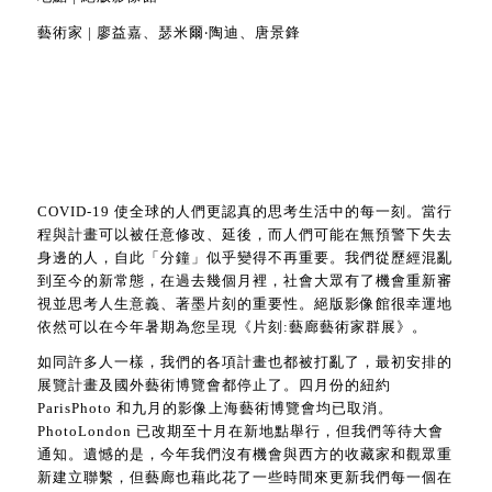
藝術家 | 廖益嘉、瑟米爾‧陶迪、唐景鋒
COVID-19 使全球的人們更認真的思考生活中的每一刻。當行
程與計畫可以被任意修改、延後，而人們可能在無預警下失去
身邊的人，自此「分鐘」似乎變得不再重要。我們從歷經混亂
到至今的新常態，在過去幾個月裡，社會大眾有了機會重新審
視並思考人生意義、著墨片刻的重要性。絕版影像館很幸運地
依然可以在今年暑期為您呈現《片刻:藝廊藝術家群展》。
如同許多人一樣，我們的各項計畫也都被打亂了，最初安排的
展覽計畫及國外藝術博覽會都停止了。四月份的紐約
ParisPhoto 和九月的影像上海藝術博覽會均已取消。
PhotoLondon 已改期至十月在新地點舉行，但我們等待大會
通知。遺憾的是，今年我們沒有機會與西方的收藏家和觀眾重
新建立聯繫，但藝廊也藉此花了一些時間來更新我們每一個在