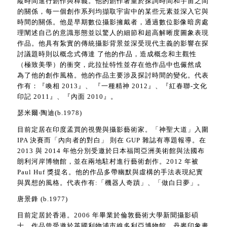
縱時間進行創作與釋義。他的創作著重於探詢時間和宇宙之間
的關係，每一個創作系列均擷取宇宙中的某些元素並深入它與
時間的關係。他是早期數位攝影擁戴者，通過數位影像暗房處
理闡述自己的意識形態並以驚人的細節和超高解晰度圖象表現
作品。他具有紮實的傳統攝影背景並深受現代主義的影響在探
討議題時則以概念式傳達 了他的作品，造成概念和主觀性
（極致美學）的衝突，此拉扯特性並存在他作品中也儼然成
為了他的創作風格。他的作品主要涉及探討時間的變化。代表
作有：『喚相 2013』、 『一種精神 2012』、『紅春聯-文化
印記 2011』、『內面 2010』。
瑟米爾‧陶迪(b.1978)
目前定居在印度孟買的視覺與攝影藝術家。「神聖大道」入圍
IPA 決賽而「內向者的對白」 則在 GUP 雜誌有專題報導。在
2013 與 2014 年他分別受邀於日本福岡亞洲美術館與法國布
朗利河岸博物館，並在兩地駐村進行藝術創作。2012 年被
Paul Huf 獎提名。他的作品多帶幽默與虛構的手法表現紀實
與異想的風格。代表作有:「機器人奇蹟」、「做白日夢」。
唐景鋒 (b.1977)
目前定居於香港。2006 年畢業於倫敦藝術大學新聞攝影碩
士。作品曾受邀於英國利物浦市維多利亞博物館、丹麥印象畫