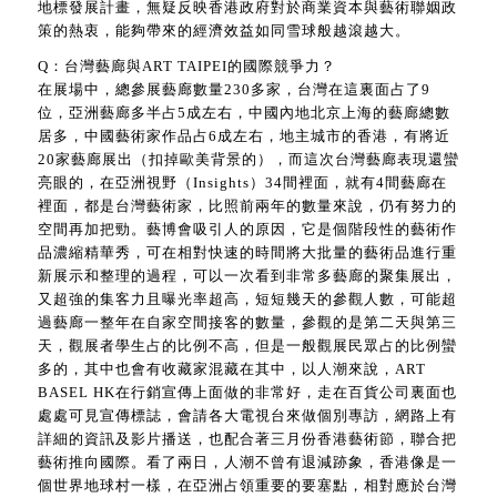
地標發展計畫，無疑反映香港政府對於商業資本與藝術聯姻政
策的熱衷，能夠帶來的經濟效益如同雪球般越滾越大。
Q：台灣藝廊與ART TAIPEI的國際競爭力？
在展場中，總參展藝廊數量230多家，台灣在這裏面占了9
位，亞洲藝廊多半占5成左右，中國內地北京上海的藝廊總數
居多，中國藝術家作品占6成左右，地主城市的香港，有將近
20家藝廊展出（扣掉歐美背景的），而這次台灣藝廊表現還蠻
亮眼的，在亞洲視野（Insights）34間裡面，就有4間藝廊在
裡面，都是台灣藝術家，比照前兩年的數量來說，仍有努力的
空間再加把勁。藝博會吸引人的原因，它是個階段性的藝術作
品濃縮精華秀，可在相對快速的時間將大批量的藝術品進行重
新展示和整理的過程，可以一次看到非常多藝廊的聚集展出，
又超強的集客力且曝光率超高，短短幾天的參觀人數，可能超
過藝廊一整年在自家空間接客的數量，參觀的是第二天與第三
天，觀展者學生占的比例不高，但是一般觀展民眾占的比例蠻
多的，其中也會有收藏家混藏在其中，以人潮來說，ART
BASEL HK在行銷宣傳上面做的非常好，走在百貨公司裏面也
處處可見宣傳標誌，會請各大電視台來做個別專訪，網路上有
詳細的資訊及影片播送，也配合著三月份香港藝術節，聯合把
藝術推向國際。看了兩日，人潮不曾有退減跡象，香港像是一
個世界地球村一樣，在亞洲占領重要的要塞點，相對應於台灣