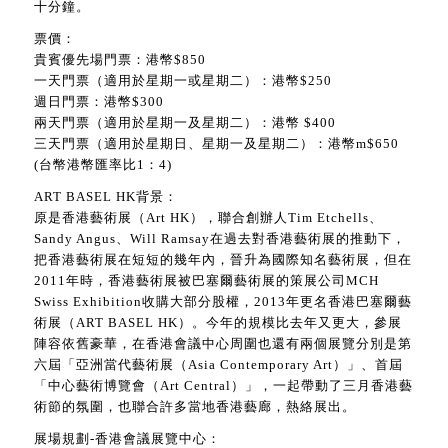
十分鐘。
票價：
貴賓優先場門票：港幣$850
一天門票（適用於星期一或星期二）：港幣$250
週日門票：港幣$300
兩天門票（適用於星期一及星期二）：港幣 $400
三天門票（適用於星期日、星期一及星期二）：港幣m$650
(台幣港幣匯率比1：4)
ART BASEL HK背景：
原是香港藝術展（Art HK），聯合創辦人Tim Etchells、
Sandy Angus、Will Ramsay在過去對香港藝術展的推動下，
把香港藝術展在短短的幾年內，晉升為國際知名藝術展，但在
2011年時，香港藝術展被巴塞爾藝術展的策展公司MCH
Swiss Exhibition收購大部分股權，2013年更名香港巴塞爾藝
術展（ART BASEL HK）。今年的規模比去年又更大，參展
陣容依舊豪華，在香港會議中心周圍也還有兩個展覽分別是第
六屆「亞洲當代藝術展（Asia Contemporary Art）」、首屆
「中心藝術博覽會（Art Central）」，一起帶動了三月香港藝
術節的氛圍，也聯合許多當地香港藝廊，熱絡展出。
展場規劃-香港會議展覽中心：