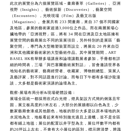
此次的展覽分為六個展覽區域－畫廊薈萃（Galleries）、亞洲
視野（Insights）、藝術探新（Discoveries），藝聚空間
（Encounters），光映現場（Film）及藝文出版
（Magazines）。會展共有 233 間畫廊，來自 37 個不同國家
及地區，參展的藝術家超過3,000位之作品。而在兩層展場心
臟地帶的「亞洲視野」區，將有 34 間在亞洲及亞太地區擁有
展覽空間的藝廊展出不同的策展項目，另外特別的是展區「藝
聚空間」，專門為大型雕塑裝置而設立，將展出 20 件來自亞
洲和其他國家藝術家的大型藝術作品。其中展覽期間，ART
BASEL HK有舉辦多場講座和論壇讓觀展者參加，手冊都有詳
細的時間表，三場「與巴塞爾藝術展對話」，皆會邀請世界各
地知名的藝術家、藝廊經營者、收藏家、博物館總監、策展人
及藝評家，對不同話題進行討論。而每日下午都有多場沙龍漫
談，大多都是藝術家演講的論壇為主。
觀察-展場布局分析&現場硬體設備：
展場全區統一都採用崁式白光燈，燈具架設方式簡約俐落且牢
固，展立板高度約3米左右，大部分的展牆都以白色為主，少
數家藝廊會漆成其他顏色，地板的部分大多是以原本場地的灰
水泥地為主，地板看起來有特別拋光過且上過蠟，並不是全區
都有鋪上地毯；展位的配置以井字型為主，展位坪數平均都有
約20坪以上左右，不會有大小展位的區別，標示牌清楚，辨識