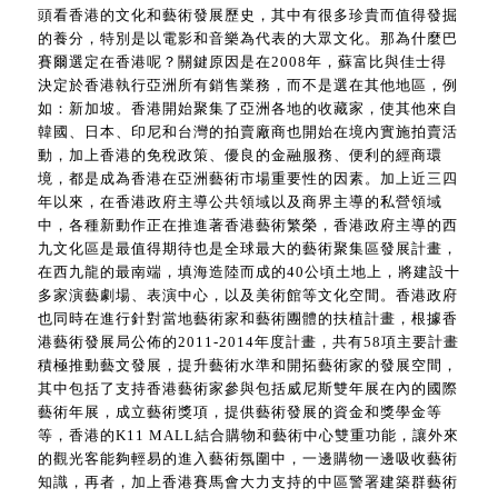
頭看香港的文化和藝術發展歷史，其中有很多珍貴而值得發掘
的養分，特別是以電影和音樂為代表的大眾文化。那為什麼巴
賽爾選定在香港呢？關鍵原因是在2008年，蘇富比與佳士得
決定於香港執行亞洲所有銷售業務，而不是選在其他地區，例
如：新加坡。香港開始聚集了亞洲各地的收藏家，使其他來自
韓國、日本、印尼和台灣的拍賣廠商也開始在境內實施拍賣活
動，加上香港的免稅政策、優良的金融服務、便利的經商環
境，都是成為香港在亞洲藝術市場重要性的因素。加上近三四
年以來，在香港政府主導公共領域以及商界主導的私營領域
中，各種新動作正在推進著香港藝術繁榮，香港政府主導的西
九文化區是最值得期待也是全球最大的藝術聚集區發展計畫，
在西九龍的最南端，填海造陸而成的40公頃土地上，將建設十
多家演藝劇場、表演中心，以及美術館等文化空間。香港政府
也同時在進行針對當地藝術家和藝術團體的扶植計畫，根據香
港藝術發展局公佈的2011-2014年度計畫，共有58項主要計畫
積極推動藝文發展，提升藝術水準和開拓藝術家的發展空間，
其中包括了支持香港藝術家參與包括威尼斯雙年展在內的國際
藝術年展，成立藝術獎項，提供藝術發展的資金和獎學金等
等，香港的K11 MALL結合購物和藝術中心雙重功能，讓外來
的觀光客能夠輕易的進入藝術氛圍中，一邊購物一邊吸收藝術
知識，再者，加上香港賽馬會大力支持的中區警署建築群藝術