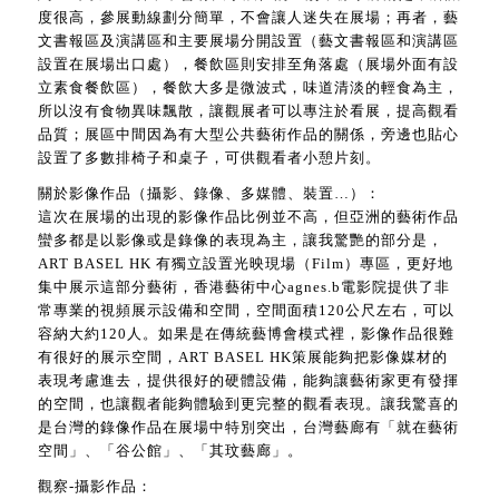
度很高，參展動線劃分簡單，不會讓人迷失在展場；再者，藝
文書報區及演講區和主要展場分開設置（藝文書報區和演講區
設置在展場出口處），餐飲區則安排至角落處（展場外面有設
立素食餐飲區），餐飲大多是微波式，味道清淡的輕食為主，
所以沒有食物異味飄散，讓觀展者可以專注於看展，提高觀看
品質；展區中間因為有大型公共藝術作品的關係，旁邊也貼心
設置了多數排椅子和桌子，可供觀看者小憩片刻。
關於影像作品（攝影、錄像、多媒體、裝置…）：
這次在展場的出現的影像作品比例並不高，但亞洲的藝術作品
蠻多都是以影像或是錄像的表現為主，讓我驚艷的部分是，
ART BASEL HK 有獨立設置光映現場（Film）專區，更好地
集中展示這部分藝術，香港藝術中心agnes.b電影院提供了非
常專業的視頻展示設備和空間，空間面積120公尺左右，可以
容納大約120人。如果是在傳統藝博會模式裡，影像作品很難
有很好的展示空間，ART BASEL HK策展能夠把影像媒材的
表現考慮進去，提供很好的硬體設備，能夠讓藝術家更有發揮
的空間，也讓觀者能夠體驗到更完整的觀看表現。讓我驚喜的
是台灣的錄像作品在展場中特別突出，台灣藝廊有「就在藝術
空間」、「谷公館」、「其玟藝廊」。
觀察-攝影作品：