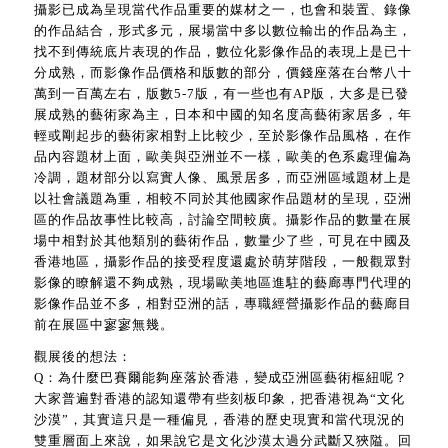
攝影已成為呈現當代作品重要的媒材之一，也會和裝置、錄像
的作品結合，形式多元，展場當中多以數位輸出的作品為主，
找不到傳統底片表現的作品，數位化影像作品的表現上是已十
分成熟，而影像作品價格和版數的部分，價錢座落在台幣八十
萬到一百萬左右，版數5-7版，有一些也有AP版，大多是已發
展成熟的藝術家為主，日本和中國的知名度高藝術家居多，年
輕或剛起步的藝術家相對上比較少，至於影像作品風格，在作
品內容題材上面，歐美與亞洲並不一樣，歐美的色系處理偏為
冷調，題材部分以寫實人像、風景居多，而亞洲區域題材上是
以社會議題為重，相較不同於其他國家作品題材的呈現，亞洲
區的作品故事性比較高，討論空間較廣。攝影作品的數量在展
場中相對於其他類別的藝術作品，數量少了些，可見在中國及
香港地區，攝影作品的接受程度還處於萌芽階段，一般觀眾對
影像的瞭解還不夠成熟，現場歐美地區進駐的藝廊專門代理的
影像作品並不多，相對亞洲的話，專職經營攝影作品的藝廊目
前在展區中寥寥無幾。
觀展後的想法：
Q：為什麼巴賽爾能夠座落於香港，變成亞洲區藝術樞紐呢？
大家普遍對香港的認知還帶有些刻板印象，把香港視為“文化
沙漠”，其實這只是一種偏見，香港的歷史現實和當代現況的
雙重層面上來說，如果說它是文化沙漠太過分武斷又狹隘。回