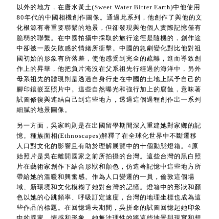
以外的地方，在唐水黃土(Sweet Water Bitter Earth)中他使用
80年代的中國相機創作圖像。通過此系列，他創作了與他的文
化根源有著重要聯繫的地景，但卻發現與他個人實際記憶僅有
脆弱的聯繫。在中國拍攝中採取的旅行途徑是隨機的，創作途
中卻被一股失敗感的情緒所衝擊。中國的急劇變化對比他對祖
國初始的形象有所落差，使他感受到完全的疏離，進而導致創
作上的昇華，他把負片淹沒在父系祖先行經過的海洋中，另外
母系祖先的體現則是透過自身行走在中國的土地上賦予自己的
腳印鑲嵌至照片中。這些自然曝光和強行加上的腐蝕，意味著
試圖修復與連結自己到這些地方，透過這個過程創作出一系列
細膩的地景圖像。
另一方面，吳家昀則是在出國留學期間深入重建她對家鄉的記
憶。種族面相(Ethnoscapes)解釋了在全球化世界中不斷遷移
人口對文化的影響且有助於理解展覽中的十個動態燈箱。4原
始照片是吳在離開國家之前所拍攝的台灣。這些台灣的黑白照
片在藝術家創作下結合形狀和顏色，仿造著記憶中這些地方所
帶給她的溫暖和興奮感。作為人口變遷的一員，倫敦這個場
域、新環境和文化模糊了她對台灣的記憶。燈箱中的形狀和顏
色以她的心跳頻率、呼吸訂定速度，台灣的地理坐標也成為這
些作品的標題。在回憶過去期間，吳拼命的試圖回憶起她印象
中的國家、情感和形象。她無法理性的將這些地景與現實和想