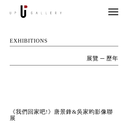
EXHIBITIONS
展覽 ─ 歷年
《我們回家吧!》唐景鋒&吳家昀影像聯
展