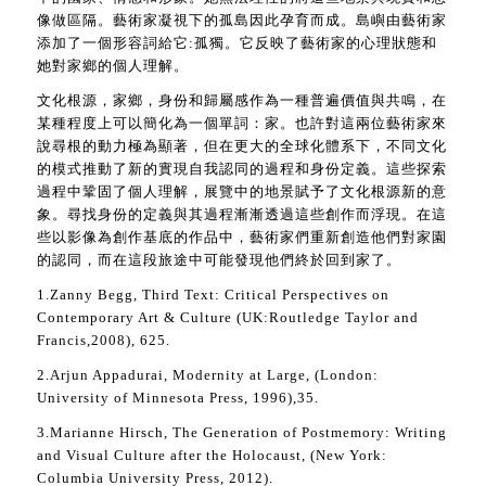
像做區隔。藝術家凝視下的孤島因此孕育而成。島嶼由藝術家
添加了一個形容詞給它:孤獨。它反映了藝術家的心理狀態和
她對家鄉的個人理解。
文化根源，家鄉，身份和歸屬感作為一種普遍價值與共鳴，在
某種程度上可以簡化為一個單詞：家。也許對這兩位藝術家來
說尋根的動力極為顯著，但在更大的全球化體系下，不同文化
的模式推動了新的實現自我認同的過程和身份定義。這些探索
過程中鞏固了個人理解，展覽中的地景賦予了文化根源新的意
象。尋找身份的定義與其過程漸漸透過這些創作而浮現。在這
些以影像為創作基底的作品中，藝術家們重新創造他們對家園
的認同，而在這段旅途中可能發現他們終於回到家了。
1.Zanny Begg, Third Text: Critical Perspectives on
Contemporary Art & Culture (UK:Routledge Taylor and
Francis,2008), 625.
2.Arjun Appadurai, Modernity at Large, (London:
University of Minnesota Press, 1996),35.
3.Marianne Hirsch, The Generation of Postmemory: Writing
and Visual Culture after the Holocaust, (New York:
Columbia University Press, 2012).