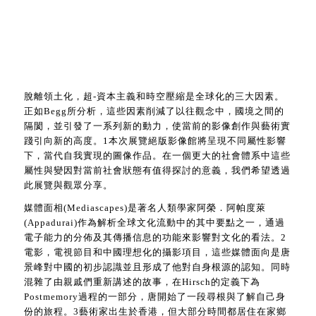
脫離領土化，超-資本主義和時空壓縮是全球化的三大因素。
正如Begg所分析，這些因素削減了以往觀念中，國境之間的
隔閡，並引發了一系列新的動力，使當前的影像創作與藝術實
踐引向新的高度。1本次展覽絕版影像館將呈現不同屬性影響
下，當代自我實現的圖像作品。在一個更大的社會體系中這些
屬性與變因對當前社會狀態有值得探討的意義，我們希望透過
此展覽與觀眾分享。
媒體面相(Mediascapes)是著名人類學家阿榮．阿帕度萊
(Appadurai)作為解析全球文化流動中的其中要點之一，通過
電子能力的分佈及其傳播信息的功能來影響對文化的看法。2
電影，電視節目和中國理想化的攝影項目，這些媒體面向是唐
景峰對中國的初步認識並且形成了他對自身根源的認知。同時
混雜了由親戚們重新講述的故事，在Hirsch的定義下為
Postmemory過程的一部分，唐開始了一段尋根與了解自己身
份的旅程。3藝術家出生於香港，但大部分時間都居住在家鄉