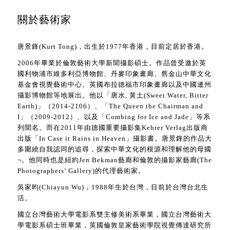
關於藝術家
唐景鋒(Kurt Tong)，出生於1977年香港，目前定居於香港。
2006年畢業於倫敦藝術大學新聞攝影碩士。作品曾受邀於英
國利物浦市維多利亞博物館、丹麥印象畫廊、舊金山中華文化
基金會視覺藝術中心、英國布拉德福市印象畫廊以及中國連州
攝影博物館等地展出。他以「唐水, 黃土(Sweet Water, Bitter
Earth)」（2014-2106）、「The Queen the Chairman and
I」（2009-2012）、以及「Combing for Ice and Jade」等系
列聞名。而在2011年由德國重要攝影集Kehrer Verlag出版商
出版「In Case it Rains in Heaven」攝影書。唐景鋒的作品大
多圍繞自我認同的追尋，探索中華文化的根源和理解他的母國
¬。他同時也是紐約Jen Bekman藝廊和倫敦的攝影家藝廊(The
Photographers’ Gallery)的代理藝術家。
吳家昀(Chiayun Wu)，1988年生於台灣，目前於台灣台北生
活。
國立台灣藝術大學電影系雙主修美術系畢業，國立台灣藝術大
學電影系碩士班畢業，英國倫敦皇家藝術學院視覺傳達研究所