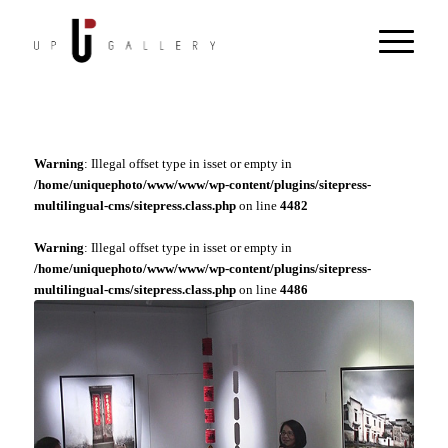
Warning
: Illegal offset type in isset or empty in
/home/uniquephoto/www/www/wp-content/plugins/sitepress-
multilingual-cms/sitepress.class.php
on line
4482
Warning
: Illegal offset type in isset or empty in
/home/uniquephoto/www/www/wp-content/plugins/sitepress-
multilingual-cms/sitepress.class.php
on line
4486