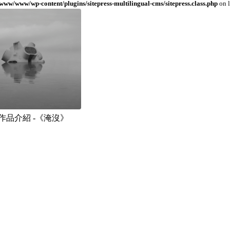
ww/www/wp-content/plugins/sitepress-multilingual-cms/sitepress.class.php
on 
作品介紹 -《淹沒》