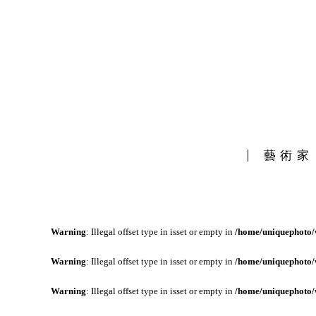
藝術家
Warning
: Illegal offset type in isset or empty in
/home/uniquephoto/w
Warning
: Illegal offset type in isset or empty in
/home/uniquephoto/w
Warning
: Illegal offset type in isset or empty in
/home/uniquephoto/w