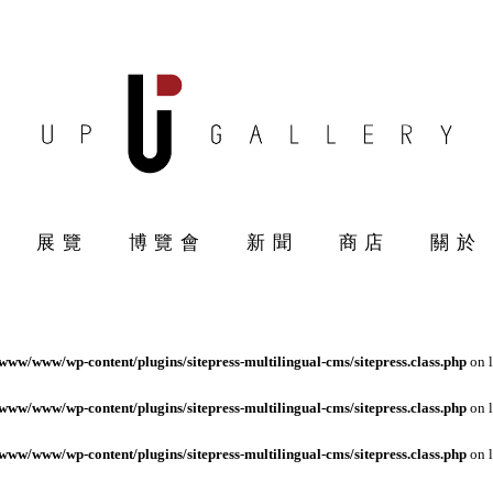
展覽
博覽會
新聞
商店
關於
ww/www/wp-content/plugins/sitepress-multilingual-cms/sitepress.class.php
on 
ww/www/wp-content/plugins/sitepress-multilingual-cms/sitepress.class.php
on 
ww/www/wp-content/plugins/sitepress-multilingual-cms/sitepress.class.php
on 