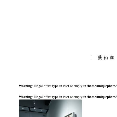
藝術家
Warning
: Illegal offset type in isset or empty in
/home/uniquephoto/w
Warning
: Illegal offset type in isset or empty in
/home/uniquephoto/w