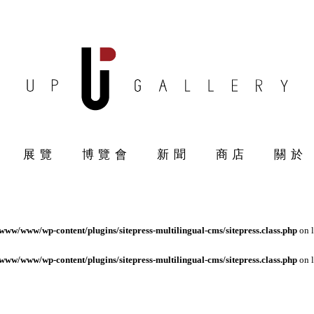
展覽
博覽會
新聞
商店
關於
ww/www/wp-content/plugins/sitepress-multilingual-cms/sitepress.class.php
on 
ww/www/wp-content/plugins/sitepress-multilingual-cms/sitepress.class.php
on 