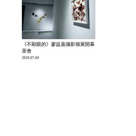
《不顯眼的》廖益嘉攝影個展開幕
茶會
2018-07-04